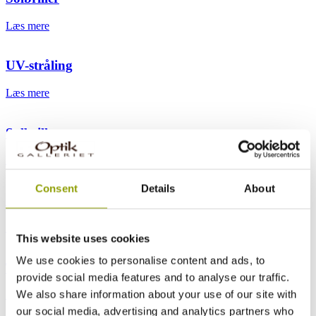
Læs mere
UV-stråling
Læs mere
Solbriller og sport
Læs mere
Consent
Details
About
Synsfejl og øjensygdomme
Læs mere
This website uses cookies
We use cookies to personalise content and ads, to
Temaer
provide social media features and to analyse our traffic.
We also share information about your use of our site with
Læs mere
our social media, advertising and analytics partners who