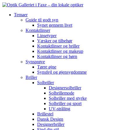
Temaer
Guide til godt syn
Synet gennem livet
Kontaktlinser
Linsetyper
Væsker og tilbehør
Kontaktlinser og briller
Kontaktlinser og makeup
Kontaktlinser og børn
Synsprøve
Tørre øjne
Synsfejl og øjensygdomme
Briller
Solbriller
Designersolbriller
Solbrillemode
Solbriller med styrke
Solbriller og sport
UV-stråling
Brillestel
Dansk Design
Designerbriller
Find din stil