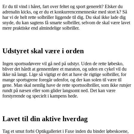
Er du til vind i håret, fart over feltet og sport generelt? Elsker du
adrenalin kicks, og er du et konkurrencemenneske med stort k? Så
har vi de helt rette solbriller liggende til dig. Du skal ikke lade dig
snyde, du kan sagtens få smarte solbriller, selvom de skal være lavet
mere praktiske end almindelige solbriller.
Udstyret skal være i orden
Ingen sportsudøvere vil gå ned på udstyr. Uden de rette løbesko,
bliver det hårdt at gennemføre et maraton, og uden en cykel vil du
ikke nå langt. Lige så vigtigt er det at have de rigtige solbriller, for
mange sportsgrene foregår udenfor, og der kan solen til være til
gene. Man skal nemlig have de rette sportssolbriller, som ikke rutsjer
rundt på næsen eller som glider langsomt ned. Det kan være
forstyrrende og specielt i kampens hede.
Lavet til din aktive hverdag
Tag et smut forbi Optikgalleriet i Faxe inden du binder løbeskoene,