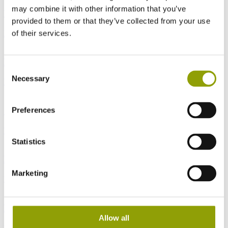
may combine it with other information that you’ve
Designersolbriller
provided to them or that they’ve collected from your use
of their services.
Læs mere
Kontaktlinser og børn
Consent
Necessary
Selection
Læs mere
Solbriller med styrke
Preferences
Læs mere
Statistics
Briller og kontaktlinser
Marketing
Læs mere
Designerbriller
Allow all
Læs mere